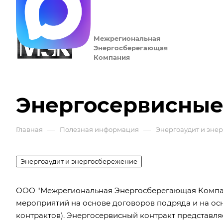
Межрегиональная
Энергосберегающая
Компания
Энергосервисные
—
—
Главная
Полезная информация
Энергоаудит и эне
Энергоаудит и энергосбережение
ООО "Межрегиональная Энергосберегающая Компан
мероприятий на основе договоров подряда и на ос
контрактов). Энергосервисный контракт представл