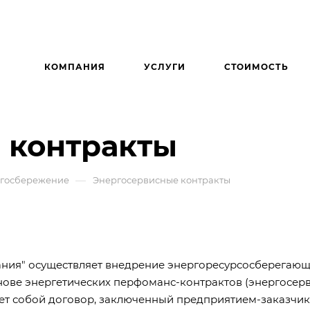
КОМПАНИЯ
УСЛУГИ
СТОИМОСТЬ
 контракты
—
ргосбережение
Энергосервисные контракты
ия" осуществляет внедрение энергоресурсосберегаю
нове энергетических перфоманс-контрактов (энергосер
яет собой договор, заключенный предприятием-заказчик