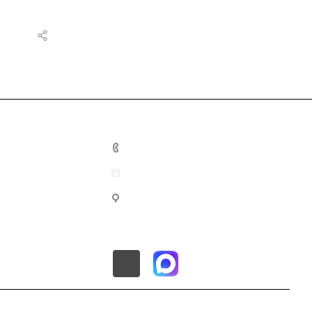
8 (800) 201-10-02
info@mec-energo.ru
г. Москва, ул. Нижегородская,
д.70, корп.2, этаж 1, пом.4, офис
2А.