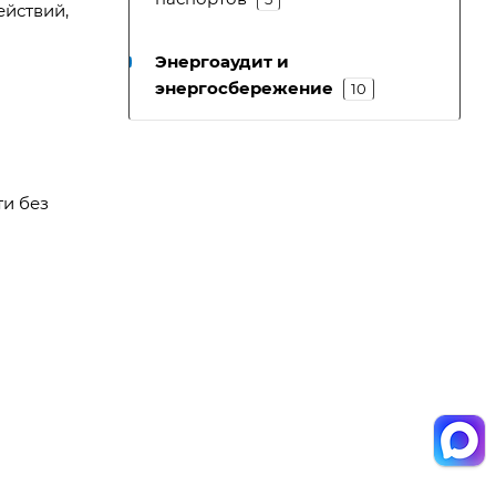
ействий,
Энергоаудит и
энергосбережение
10
и без