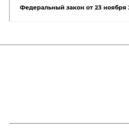
Федеральный закон от 23 ноября 2
Компания
Блог
О компании
Отзывы
Свидетельство СРО
Вакансии