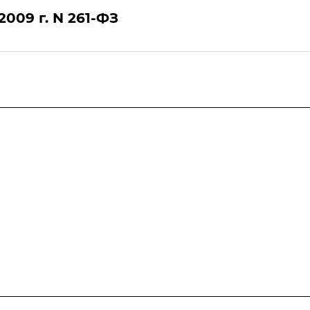
009 г. N 261-ФЗ
Услуги
Разработка программ
энергосбережения
Сдача энергодекларации в ГИС
«Энергоэффективность»
Разработка энергетических
паспортов
Энергетическое обследование