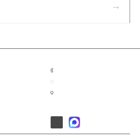
8 (800) 201-10-02
info@mec-energo.ru
г. Москва, ул. Нижегородская,
д.70, корп.2, этаж 1, пом.4, офис
2А.