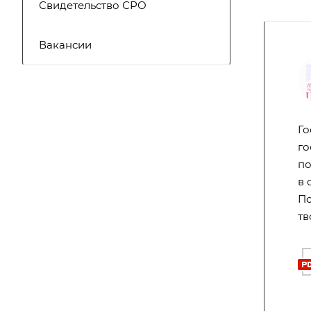
Свидетельство СРО
Вакансии
Го
го
по
в 
По
тв