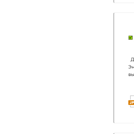
Ди
Эн
вы