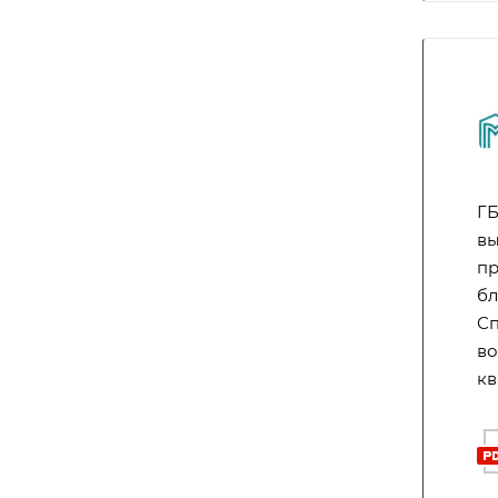
ГБ
вы
пр
бл
Сп
во
кв