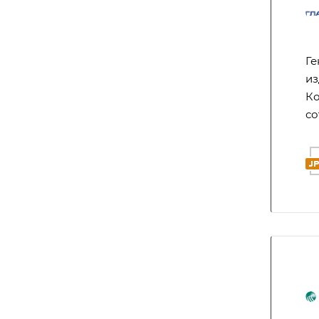
Ге
из
Ко
со