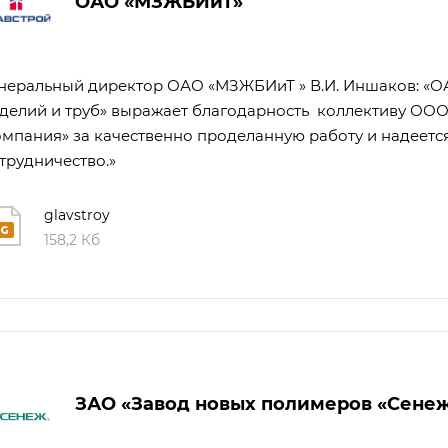
ОАО «МЗЖБИиТ»
неральный директор ОАО «МЗЖБИиТ » В.И. Иншаков: «О
делий и труб» выражает благодарность коллективу О
мпания» за качественно проделанную работу и надеетс
трудничество.»
glavstroy
158,2 Кб
ЗАО «Завод новых полимеров «Сене