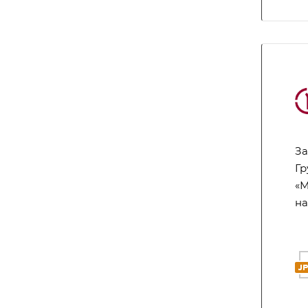
За
Гр
«М
на