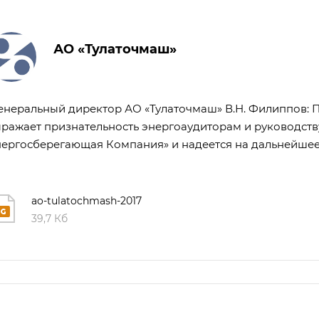
АО «Тулаточмаш»
неральный директор АО «Тулаточмаш» В.Н. Филиппов: П
ражает признательность энергоаудиторам и руководст
ергосберегающая Компания» и надеется на дальнейшее
ao-tulatochmash-2017
39,7 Кб