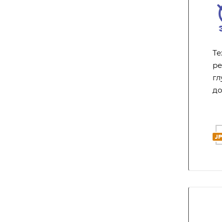
Те
ре
гл
до