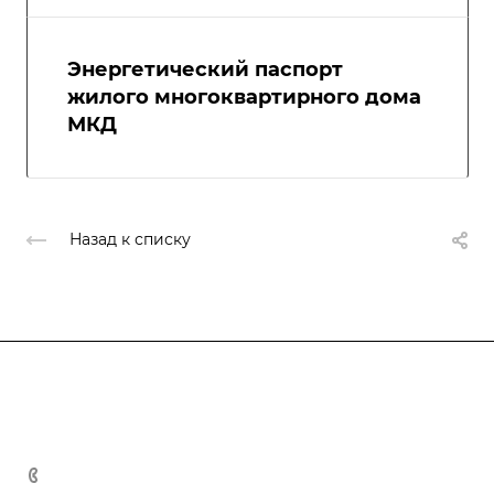
Энергетический паспорт
жилого многоквартирного дома
МКД
Назад к списку
Компания
Блог
Услуги
О компании
Отзывы
Разработка программ энергосбережения
8 (800) 201-10-02
Свидетельство СРО