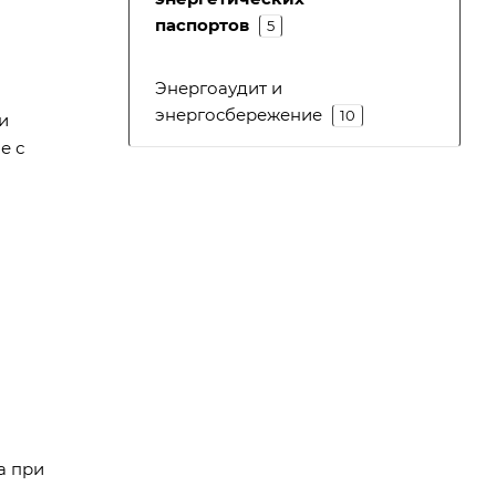
паспортов
5
Энергоаудит и
энергосбережение
10
и
е с
а при