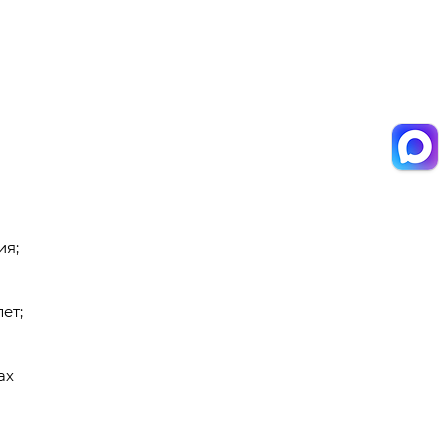
ия;
ет;
ах