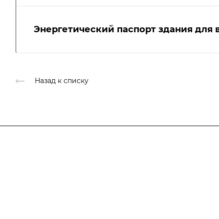
Энергетический паспорт здания для 
Назад к списку
Компания
Блог
О компании
Отзывы
Свидетельство СРО