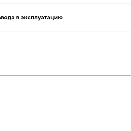
ввода в эксплуатацию
Услуги
Разработка программ
энергосбережения
Сдача энергодекларации в ГИС