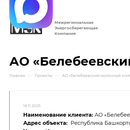
Межрегиональная
Энергосберегающая
Компания
АО «Белебеевски
—
—
Главная
Проекты
АО «Белебеевский молочный ком
16.11.2025
Наименование клиента:
АО «Белебее
Адрес объекта:
Республика Башкортост