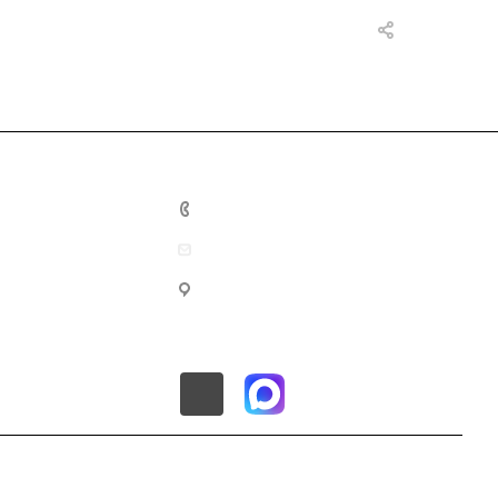
8 (800) 201-10-02
info@mec-energo.ru
г. Москва, ул. Нижегородская,
д.70, корп.2, этаж 1, пом.4, офис
2А.