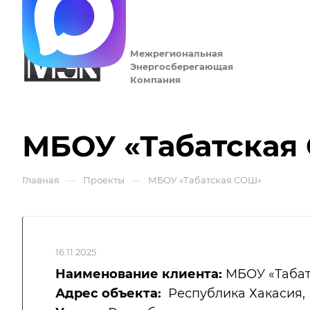
Межрегиональная
Энергосберегающая
Компания
МБОУ «Табатская
—
—
Главная
Проекты
МБОУ «Табатская СОШ»
16.11.2025
Наименование клиента:
МБОУ «Табат
Адрес объекта:
Республика Хакасия, Б