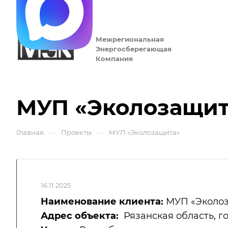
Межрегиональная
Энергосберегающая
Компания
МУП «Эколозащит
—
—
Главная
Проекты
МУП «Эколозащита»
16.11.2025
Наименование клиента:
МУП «Эколоз
Адрес объекта:
Рязанская область, го