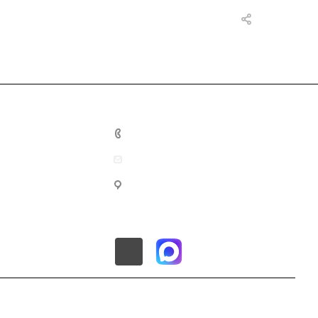
8 (800) 201-10-02
info@mec-energo.ru
г. Москва, ул. Нижегородская,
д.70, корп.2, этаж 1, пом.4, офис
2А.