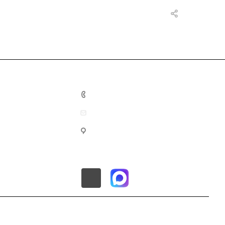
8 (800) 201-10-02
info@mec-energo.ru
г. Москва, ул. Нижегородская,
д.70, корп.2, этаж 1, пом.4, офис
2А.