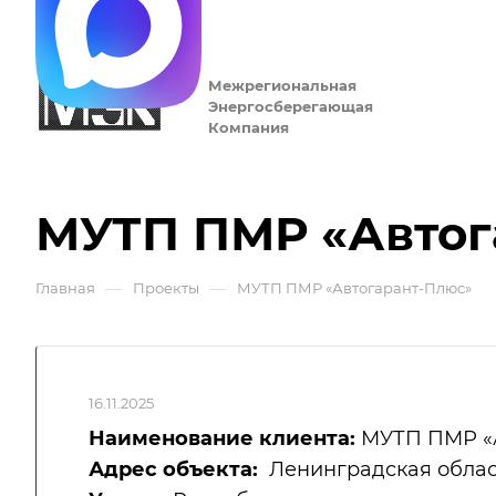
Межрегиональная
Энергосберегающая
Компания
МУТП ПМР «Автог
—
—
Главная
Проекты
МУТП ПМР «Автогарант-Плюс»
16.11.2025
Наименование клиента:
МУТП ПМР «А
Адрес объекта:
Ленинградская область