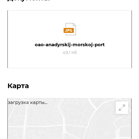
oao-anadyrskij-morskoj-port
49,1 Кб
Карта
загрузка карты...