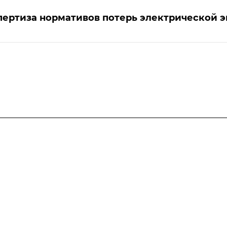
спертиза нормативов потерь электрической 
Услуги
Разработка программ
энергосбережения
Сдача энергодекларации в ГИС
«Энергоэффективность»