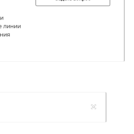
 и
е линии
иния