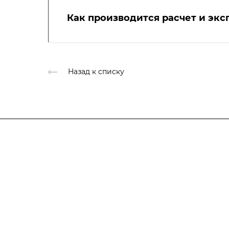
Как производится расчет и эк
Назад к списку
Компания
Блог
О компании
Отзывы
Свидетельство СРО
Вакансии