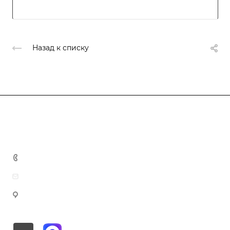
Назад к списку
Компания
Блог
Услуги
О компании
Отзывы
Разработка программ энергосбережения
8 (800) 201-10-02
Свидетельство СРО
Сдача энергодекларации в ГИС «Энергоэффективность»
info@mec-energo.ru
Вакансии
Разработка энергетических паспортов
г. Москва, ул. Нижегородская, д.70, корп.2, этаж 1,
Энергетическое обследование
пом.4, офис 2А.
Расчет и экспертиза нормативов ТЭР
Расчет тепловых нагрузок для договора теплоснабжения