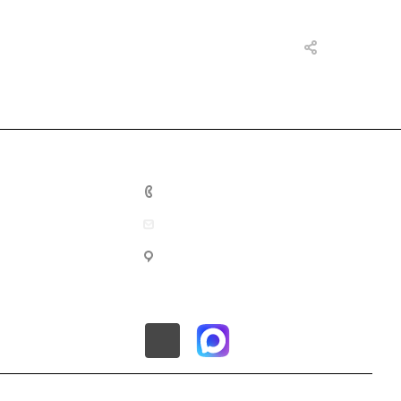
8 (800) 201-10-02
info@mec-energo.ru
г. Москва, ул. Нижегородская,
д.70, корп.2, этаж 1, пом.4, офис
2А.