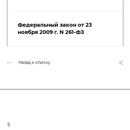
Федеральный закон от 23
ноября 2009 г. N 261-ФЗ
Назад к списку
Компания
Блог
Услуги
О компании
Отзывы
Разработка программ энергосбережения
8 (800) 201-10-02
Свидетельство СРО