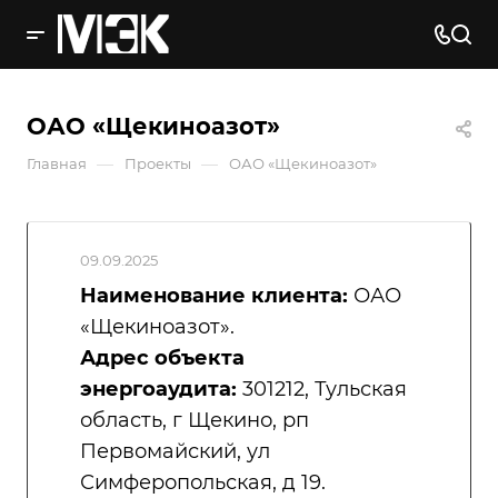
ОАО «Щекиноазот»
—
—
Главная
Проекты
ОАО «Щекиноазот»
09.09.2025
Наименование клиента:
ОАО
«Щекиноазот».
Адрес объекта
энергоаудита:
301212, Тульская
область, г Щекино, рп
Первомайский, ул
Симферопольская, д 19.