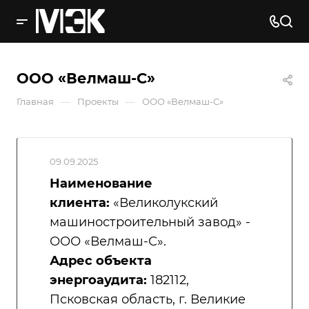
ООО «Велмаш-С»
—
—
Главная
Проекты
ООО «Велмаш-С»
09.09.2025
Наименование
клиента:
«Великолукский
машиностроительный завод» -
ООО «Велмаш-С».
Адрес объекта
энергоаудита:
182112,
Псковская область, г. Великие